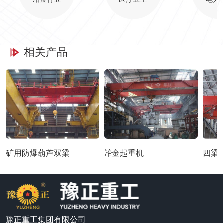
相关产品
矿用防爆葫芦双梁
冶金起重机
四梁
豫正重工集团有限公司